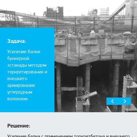
Задача:
Усиление балки
бункерной
эстакады методом
торкретирования и
внешнего
армирования
углеродным
волокном.
Решение:
Усиление балки с применением торкретбетона и внешнего