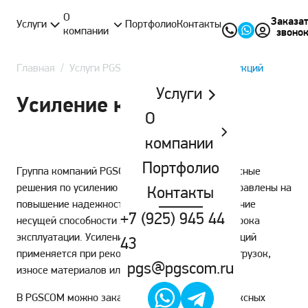
О
Заказа
Услуги
Портфолио
Контакты
компании
звоно
Главная
/
Услуги PGSCOM
/
Усиление конструкций
Услуги
Усиление конструкций
О
компании
Портфолио
Группа компаний PGSCOM предлагает комплексные
решения по усилению конструкций. Работы направлены на
Контакты
повышение надежности объектов, восстановление
+7 (925) 945 44
несущей способности элементов и продление срока
эксплуатации. Усиление строительных конструкций
43
применяется при реконструкции, изменении нагрузок,
pgs@pgscom.ru
износе материалов или обнаружении дефектов.
В PGSCOM можно заказать проведение комплексных