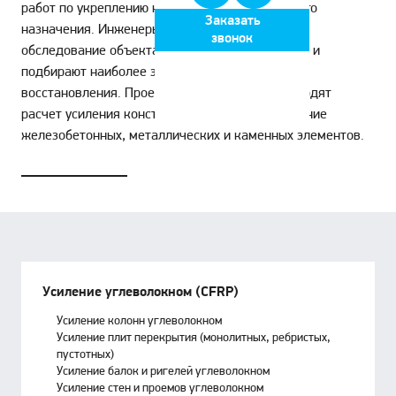
работ по укреплению конструкций строительного
Заказать
назначения. Инженеры компании выполняют
звонок
обследование объекта, подготавливают проект и
подбирают наиболее эффективный метод
восстановления. Проектные специалисты проводят
расчет усиления конструкций, оценивая состояние
железобетонных, металлических и каменных элементов.
Усиление углеволокном (CFRP)
Усиление колонн углеволокном
Усиление плит перекрытия (монолитных, ребристых,
пустотных)
Усиление балок и ригелей углеволокном
Усиление стен и проемов углеволокном