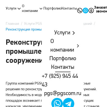
О
Заказа
Услуги
Портфолио
Контакты
компании
звоно
Главная
/
Услуги PGSCOM
/
Реконструкция зданий
/
Реконструкция промышленных сооружений
Услуги
О
Реконструкция
компании
промышленных
Портфолио
сооружений
Контакты
+7 (925) 945 44
Группа компаний PGSCOM предлагает комплексные
43
решения по реконструкции промышленных сооружений.
pgs@pgscom.ru
Необходимость в модернизации производственных
площадок возникает при физическом износе несущих
каркасов, увеличении вибрационных нагрузок от станков