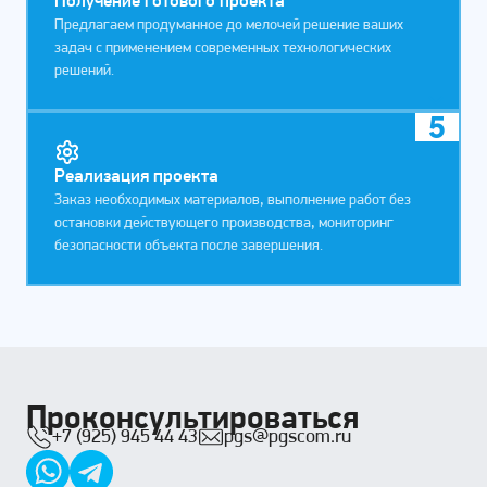
Получение готового проекта
Предлагаем продуманное до мелочей решение ваших
задач с применением современных технологических
решений.
5
Реализация проекта
Заказ необходимых материалов, выполнение работ без
остановки действующего производства, мониторинг
безопасности объекта после завершения.
Проконсультироваться
+7 (925) 945 44 43
pgs@pgscom.ru